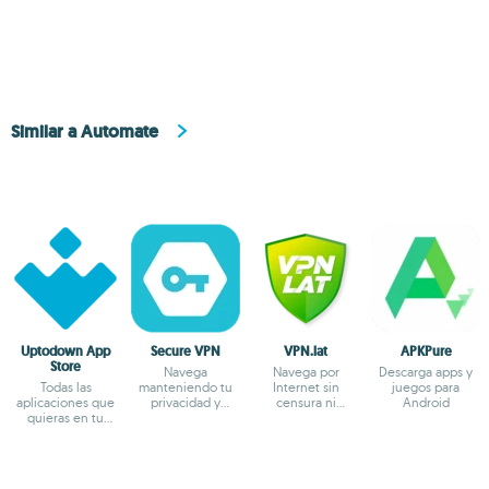
Similar a Automate
Uptodown App
Secure VPN
VPN.lat
APKPure
Store
Navega
Navega por
Descarga apps y
Todas las
manteniendo tu
Internet sin
juegos para
aplicaciones que
privacidad y
censura ni
Android
quieras en tu
anonimato
bloqueos
terminal Android