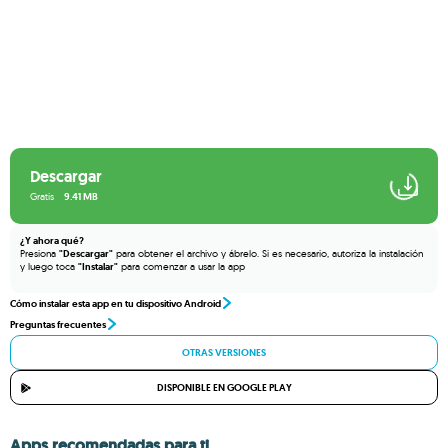
Descargar
Gratis
9.41 MB
¿Y ahora qué?
Presiona
"Descargar"
para obtener el archivo y ábrelo. Si es necesario, autoriza la instalación
y luego toca
"Instalar"
para comenzar a usar la app
Cómo instalar esta app en tu dispositivo Android
Preguntas frecuentes
OTRAS VERSIONES
DISPONIBLE EN GOOGLE PLAY
Apps recomendadas para ti