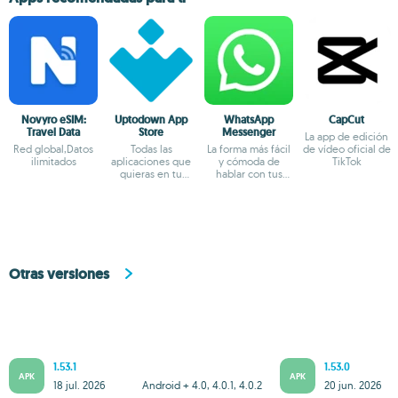
Novyro eSIM:
Uptodown App
WhatsApp
CapCut
Travel Data
Store
Messenger
La app de edición
Red global,Datos
Todas las
La forma más fácil
de vídeo oficial de
ilimitados
aplicaciones que
y cómoda de
TikTok
quieras en tu
hablar con tus
terminal Android
amigos
Otras versiones
1.53.1
1.53.0
APK
APK
18 jul. 2026
Android + 4.0, 4.0.1, 4.0.2
20 jun. 2026