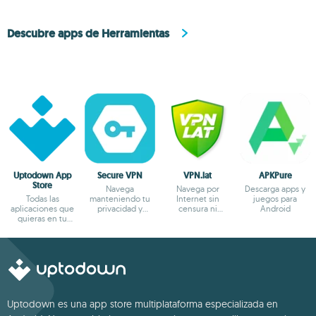
Descubre apps de Herramientas
Uptodown App
Secure VPN
VPN.lat
APKPure
Store
Navega
Navega por
Descarga apps y
Todas las
manteniendo tu
Internet sin
juegos para
aplicaciones que
privacidad y
censura ni
Android
quieras en tu
anonimato
bloqueos
terminal Android
Uptodown es una app store multiplataforma especializada en