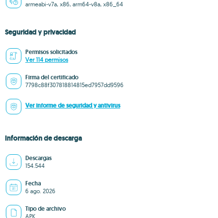
armeabi-v7a, x86, arm64-v8a, x86_64
Seguridad y privacidad
Permisos solicitados
Ver 114 permisos
Firma del certificado
7798c88f307818814815ed7957dd9596
Ver informe de seguridad y antivirus
Información de descarga
Descargas
154.544
Fecha
6 ago. 2026
Tipo de archivo
APK