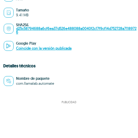
Tamaño
9.41 MB
SHA256
d25c58794688a6cf6ea37d526e488088a0040f2c17f9cf14d752728a7118972
6
Google Play
Coincide con la versión publicada
Detalles técnicos
Nombre de paquete
com.llamalab.automate
PUBLICIDAD